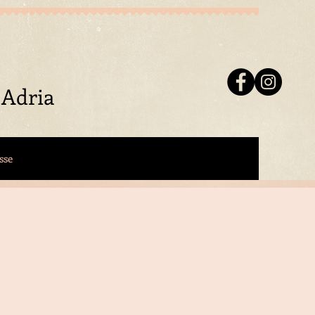
 Adria
sse